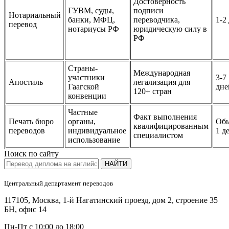
Достоверность
ГУВМ, суды,
подписи
Нотариальный
банки, МФЦ,
переводчика,
1-2
перевод
нотариусы РФ
юридическую силу в
РФ
Страны-
Международная
участники
3-7
Апостиль
легализация для
Гаагской
дне
120+ стран
конвенции
Частные
Факт выполнения
Печать бюро
органы,
Об
квалифицированным
переводов
индивидуальное
1 д
специалистом
использование
Поиск по сайту
НАЙТИ
Центральный департамент переводов
117105, Москва, 1-й Нагатинский проезд, дом 2, строение 35
БН, офис 14
Пн-Пт с 10:00 до 18:00