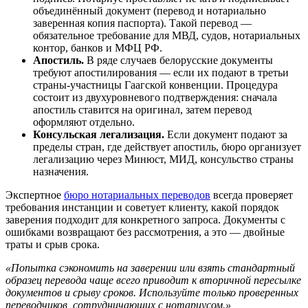
объединённый документ (перевод и нотариально
заверенная копия паспорта). Такой перевод —
обязательное требование для МВД, судов, нотариальных
контор, банков и МФЦ РФ.
Апостиль.
В ряде случаев белорусские документы
требуют апостилирования — если их подают в третьи
страны-участницы Гаагской конвенции. Процедура
состоит из двухуровневого подтверждения: сначала
апостиль ставится на оригинал, затем перевод
оформляют отдельно.
Консульская легализация.
Если документ подают за
пределы стран, где действует апостиль, бюро организует
легализацию через Минюст, МИД, консульство страны
назначения.
Экспертное
бюро нотариальных переводов
всегда проверяет
требования инстанции и советует клиенту, какой порядок
заверения подходит для конкретного запроса. Документы с
ошибками возвращают без рассмотрения, а это — двойные
траты и срыв срока.
«Попытка сэкономить на заверении или взять стандартный
образец перевода чаще всего приводит к вторичной пересылке
документов и срыву сроков. Используйте только проверенных
переводчиков, сотрудничающих с нотариусом.»