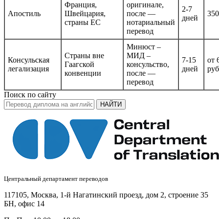
Франция,
оригинале,
2-7
Апостиль
Швейцария,
после —
350
дней
страны ЕС
нотариальный
перевод
Минюст –
Страны вне
МИД –
Консульская
7-15
от 
Гаагской
консульство,
легализация
дней
руб
конвенции
после —
перевод
Поиск по сайту
НАЙТИ
Центральный департамент переводов
117105, Москва, 1-й Нагатинский проезд, дом 2, строение 35
БН, офис 14