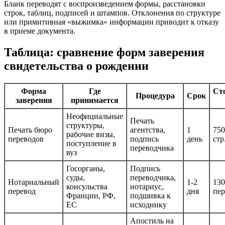
Бланк переводят с воспроизведением формы, расстановки
строк, таблиц, подписей и штампов. Отклонения по структуре
или примитивная «выжимка» информации приводит к отказу
в приеме документа.
Таблица: сравнение форм заверения
свидетельства о рождении
Форма
Где
Ст
Процедура
Срок
заверения
принимается
Неофициальные
Печать
структуры,
Печать бюро
агентства,
1
750
рабочие визы,
переводов
подпись
день
стр
поступление в
переводчика
вуз
Госорганы,
Подпись
суды,
переводчика,
Нотариальный
1-2
130
консульства
нотариус,
перевод
дня
пер
Франции, РФ,
подшивка к
ЕС
исходнику
Апостиль на