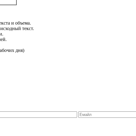
кста и объема.
 исходный текст.
и.
ей.
абочих дня)