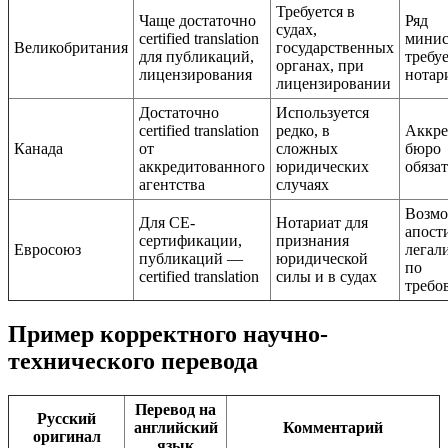
Требуется в
Чаще достаточно
Ряд
судах,
certified translation
минис
Великобритания
государственных
для публикаций,
требу
органах, при
лицензирования
нотар
лицензировании
Достаточно
Используется
certified translation
редко, в
Аккре
Канада
от
сложных
бюро
аккредитованного
юридических
обяза
агентства
случаях
Возм
Для CE-
Нотариат для
апост
сертификации,
признания
Евросоюз
легал
публикаций —
юридической
по
certified translation
силы и в судах
требо
Пример корректного научно-
технического перевода
Перевод на
Русский
английский
Комментарий
оригинал
язык