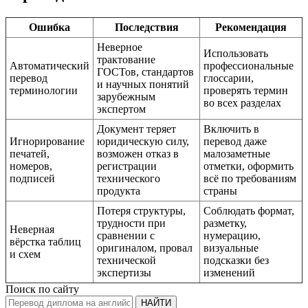
Ошибка
Последствия
Рекомендация
Неверное
Использовать
трактование
Автоматический
профессиональные
ГОСТов, стандартов
перевод
глоссарии,
и научных понятий
терминологии
проверять термин
зарубежным
во всех разделах
экспертом
Документ теряет
Включить в
Игнорирование
юридическую силу,
перевод даже
печатей,
возможен отказ в
малозаметные
номеров,
регистрации
отметки, оформить
подписей
технического
всё по требованиям
продукта
страны
Потеря структуры,
Соблюдать формат,
трудности при
разметку,
Неверная
сравнении с
нумерацию,
вёрстка таблиц
оригиналом, провал
визуальные
и схем
технической
подсказки без
экспертизы
изменений
Поиск по сайту
НАЙТИ