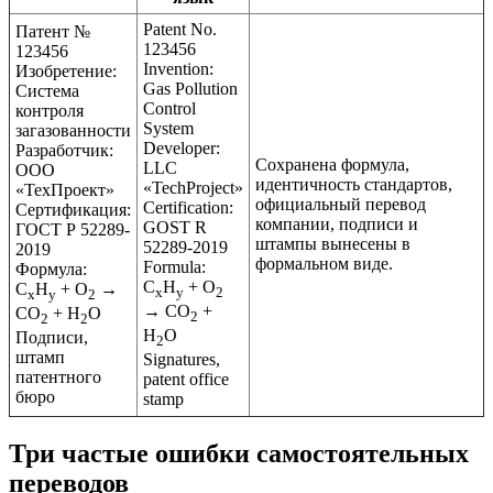
Patent No.
Патент №
123456
123456
Invention:
Изобретение:
Gas Pollution
Система
Control
контроля
System
загазованности
Developer:
Разработчик:
Сохранена формула,
LLC
ООО
идентичность стандартов,
«TechProject»
«ТехПроект»
официальный перевод
Certification:
Сертификация:
компании, подписи и
GOST R
ГОСТ Р 52289-
штампы вынесены в
52289-2019
2019
формальном виде.
Formula:
Формула:
C
H
+ O
C
H
+ O
→
x
y
2
x
y
2
→ CO
+
CO
+ H
O
2
2
2
H
O
Подписи,
2
штамп
Signatures,
патентного
patent office
бюро
stamp
Три частые ошибки самостоятельных
переводов