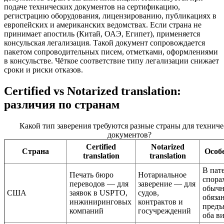
подаче технических документов на сертификацию,
регистрацию оборудования, лицензированию, публикациях в
европейских и американских ведомствах. Если страна не
принимает апостиль (Китай, ОАЭ, Египет), применяется
консульская легализация. Такой документ сопровождается
пакетом сопроводительных писем, отметками, оформлениями
в консульстве. Чёткое соответствие типу легализации снижает
сроки и риски отказов.
Certified vs Notarized translation:
различия по странам
Какой тип заверения требуются разные страны для технич
документов?
Certified
Notarized
Страна
Особ
translation
translation
В пат
Печать бюро
Нотариальное
спора
переводов — для
заверение — для
обыч
США
заявок в USPTO,
судов,
обяза
инжиниринговых
контрактов и
предъ
компаний
госучреждений
оба в