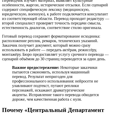
Переводчик изучает материал, выявляет культурные
особенности, жаргон, исторические отсылки. Если сценарий
содержит специфическую лексику (медицинскую,
юридическую, военную), к работе подключается консультант
из соответствующей области. Перевод проходит редактуру —
второй специалист проверяет точность передачи смысла,
естественность диалогов, соответствие стилю оригинала.
Готовый перевод сохраняет форматирование исходника:
расположение реплик, ремарок, технических указаний.
Заказчик получает документ, который можно сразу
использовать в работе — передать актёрам, режиссёру,
монтажёру. Бюро предоставляет услугу срочного перевода —
сценарий объёмом до 30 страниц переводится за один день.
Важное предостережение:
Некоторые заказчики
пытаются сэкономить, используя машинный
перевод. Результат непригоден для
профессионального использования: нейросети не
улавливают подтекст, путают реплики
персонажей, искажают драматургические
акценты. Исправление такого перевода обходится
дороже, чем качественная работа с нуля.
Почему «Центральный Департамент