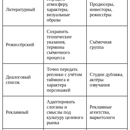
атмосферу,
Продюсеры,
Литературный
характеры,
инвесторы,
визуальные
режиссёры
образы
Сохранить
технические
указания,
Съёмочная
Режиссёрский
термины
группа
съёмочного
процесса
Точно передать
реплики с учётом
Студии дубляжа,
Диалоговый
тайминга и
актёры
список
характера
озвучания
персонажей
Адаптировать
слоганы и
Рекламные
Рекламный
смыслы под
агентства,
культуру целевого
маркетологи
рынка