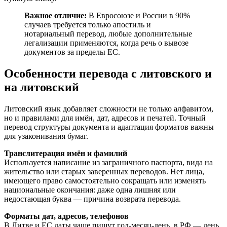
Важное отличие:
В Евросоюзе и России в 90%
случаев требуется только апостиль и
нотариальный перевод, любые дополнительные
легализации применяются, когда речь о вывозе
документов за пределы ЕС.
Особенности перевода с литовского и
на литовский
Литовский язык добавляет сложности не только алфавитом,
но и правилами для имён, дат, адресов и печатей. Точный
перевод структуры документа и адаптация форматов важны
для узаконивания бумаг.
Транслитерация имён и фамилий
Используется написание из заграничного паспорта, вида на
жительство или старых заверенных переводов. Нет лица,
имеющего право самостоятельно сокращать или изменять
национальные окончания: даже одна лишняя или
недостающая буква — причина возврата перевода.
Форматы дат, адресов, телефонов
В Литве и ЕС даты чаще пишут год-месяц-день, в РФ — день.