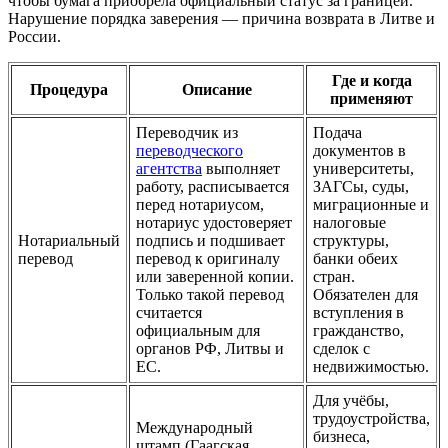
чтобы бумага приобрела официальный статус за границей.
Нарушение порядка заверения — причина возврата в Литве и
России.
Где и когда
Процедура
Описание
применяют
Переводчик из
Подача
переводческого
документов в
агентства
выполняет
университеты,
работу, расписывается
ЗАГСы, суды,
перед нотариусом,
миграционные и
нотариус удостоверяет
налоговые
Нотариальный
подпись и подшивает
структуры,
перевод
перевод к оригиналу
банки обеих
или заверенной копии.
стран.
Только такой перевод
Обязателен для
считается
вступления в
официальным для
гражданство,
органов РФ, Литвы и
сделок с
ЕС.
недвижимостью.
Для учёбы,
трудоустройства,
Международный
бизнеса,
штамп (Гаагская