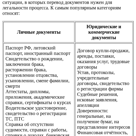
ситуации, в которых перевод документов нужен для
легальности процесса. К самым популярным категориям
относят:
Юридические и
Личные документы
коммерческие
документы
Паспорт РФ, литовский
Договор купли-продажи,
паспорт, иностранный паспорт
аренды, поставки,
Свидетельство о рождении,
оказания услуг, трудовые
заключении брака,
договоры
расторжении брака,
Устав, протоколы,
установлении отцовства,
учредительные
усыновлении, смене фамилии,
договоры, свидетельство
смерти
о регистрации фирмы
Аттестаты, дипломы,
Судебные решения,
приложения, академические
исковые заявления,
справки, сертификаты о курсах
апелляции
Водительское удостоверение,
Доверенности:
свидетельство о регистрации
генеральные, на
ТС, ПТС
получение бумаг, на
Справка об отсутствии
представление интересов
судимости, справки с работы,
Финансовая отчётность,
справки о доходах, банковская