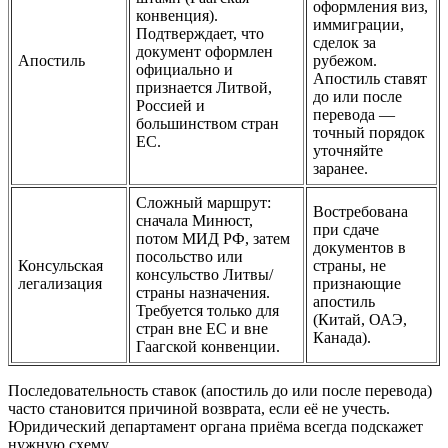
оформления виз,
конвенция).
иммиграции,
Подтверждает, что
сделок за
документ оформлен
Апостиль
рубежом.
официально и
Апостиль ставят
признается Литвой,
до или после
Россией и
перевода —
большинством стран
точный порядок
ЕС.
уточняйте
заранее.
Сложный маршрут:
Востребована
сначала Минюст,
при сдаче
потом МИД РФ, затем
документов в
посольство или
Консульская
страны, не
консульство Литвы/
легализация
признающие
страны назначения.
апостиль
Требуется только для
(Китай, ОАЭ,
стран вне ЕС и вне
Канада).
Гаагской конвенции.
Последовательность ставок (апостиль до или после перевода)
часто становится причиной возврата, если её не учесть.
Юридический департамент органа приёма всегда подскажет
нужную схему.