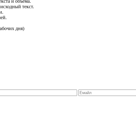
кста и объема.
 исходный текст.
и.
ей.
абочих дня)