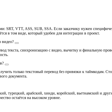
: SRT, VTT, ASS, SUB, SSA. Если заказчику нужен специфичес
ётся в том виде, который удобен для интеграции в проект.
о видео?
вод текста, синхронизацию с видео, вычитку и финальную прове
ость.
ов?
олучить только текстовый перевод без привязки к таймкодам. Сто
вого документа.
ий, турецкий, арабский, хинди, корейский, вьетнамский и други
ество остаётся на высоком уровне.