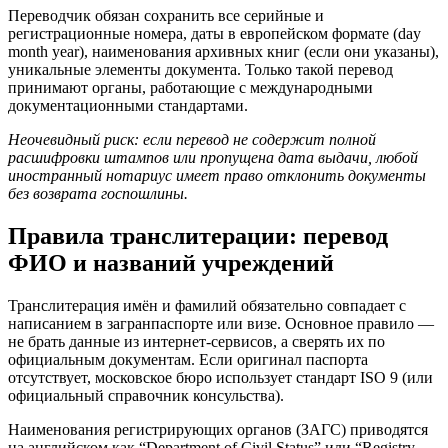
Переводчик обязан сохранить все серийные и
регистрационные номера, даты в европейском формате (day
month year), наименования архивных книг (если они указаны),
уникальные элементы документа. Только такой перевод
принимают органы, работающие с международными
документационными стандартами.
Неочевидный риск: если перевод не содержит полной
расшифровки штампов или пропущена дата выдачи, любой
иностранный нотариус имеет право отклонить документы
без возврата госпошлины.
Правила транслитерации: перевод
ФИО и названий учреждений
Транслитерация имён и фамилий обязательно совпадает с
написанием в загранпаспорте или визе. Основное правило —
не брать данные из интернет-сервисов, а сверять их по
официальным документам. Если оригинал паспорта
отсутствует, московское бюро использует стандарт ISO 9 (или
официальный справочник консульства).
Наименования регистрирующих органов (ЗАГС) приводятся
на английском как “Department of Civil Status” или “Registry