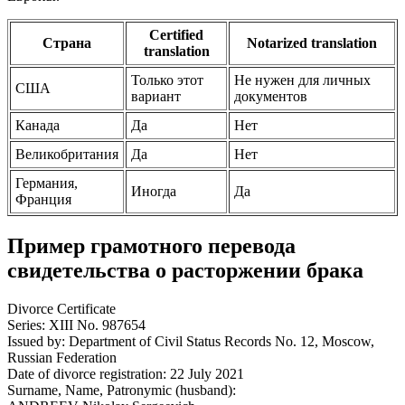
Certified
Страна
Notarized translation
translation
Только этот
Не нужен для личных
США
вариант
документов
Канада
Да
Нет
Великобритания
Да
Нет
Германия,
Иногда
Да
Франция
Пример грамотного перевода
свидетельства о расторжении брака
Divorce Certificate
Series: XIII No. 987654
Issued by: Department of Civil Status Records No. 12, Moscow,
Russian Federation
Date of divorce registration: 22 July 2021
Surname, Name, Patronymic (husband):