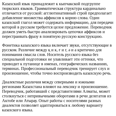
Казахский язык принадлежит к кыпчакской подгруппе
тюркских языков. Грамматическая структура кардинально
отличается от русской: агглютинативный строй предполагает
добавление множества аффиксов к корню слова. Один
казахский глагол может содержать информацию, для передачи
которой в русском требуется целое предложение. Переводчик
должен уметь быстро анализировать цепочки аффиксов и
перестраивать фразу в понятную русскую конструкцию.
Фонетика казахского языка включает звуки, отсутствующие в
русском. Различие между қ и к, ғ и г, ә и а критично для
понимания смысла слов. Носитель русского языка без
специальной подготовки не улавливает эти оттенки, что
приводит к путанице в именах, географических названиях,
терминах. Профессиональный переводчик тренирует слух и
произношение, чтобы точно воспроизводить казахскую речь.
Диалектные различия между северными и южными
регионами Казахстана влияют на лексику и произношение.
Переводчик, работавший с представителями Алматы, может
столкнуться с непривычными оборотами в речи делегатов из
Актобе или Атырау. Опыт работы с носителями разных
диалектов позволяет адаптироваться к любому варианту
казахского языка.