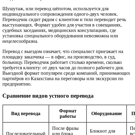
Шушутаж, или перевод шёпотом, используется для
индивидуального сопровождения одного-двух человек.
Переводчик сидит рядом с клиентом и тихо переводит речь
выступающих. Формат удобен для участия в совещаниях,
судебных заседаниях, медицинских консультациях, где
установка специального оборудования невозможна или
нецелесообразна.
Перевод с выездом означает, что специалист приезжает на
площадку заказчика — в офис, на производство, в суд,
больницу. Переводчик работает столько времени, сколько
требуется клиенту: от двух часов до полного рабочего дня.
Выездной формат популярен среди компаний, принимающих
партнёров из Казахстана на переговоры или экскурсии по
предприятию.
Сравнение видов устного перевода
Формат
Вид перевода
Оборудование
П
работы
После фразы
Пе
Блокнот для
Последовательный
или блока
вс