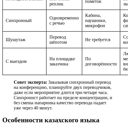
пометок
реплик
эк
Кабина,
Ко
Одновременно
Синхронный
наушники,
фо
с речью
микрофон
с
Перевод
Со
Шушутаж
Не требуется
шёпотом
ко
Л
На площадке
По
ме
С выездом
заказчика
договорённости
вн
б
Совет эксперта:
Заказывая синхронный перевод
на конференцию, планируйте двух переводчиков,
даже если мероприятие длится три-четыре часа.
Синхронист работает на пределе концентрации, и
без смены напарника качество перевода падает
уже через 40 минут.
Особенности казахского языка